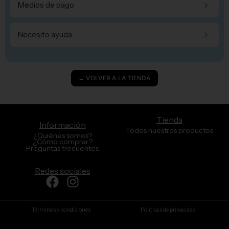
Medios de pago
Necesito ayuda
← VOLVER A LA TIENDA
Tienda
Información
Todos nuestros productos
¿Quiénes somos?
¿Cómo comprar?
Preguntas frecuentes
Redes sociales
Facebook
Instagram
Términos y condiciones
Políticas de privacidad