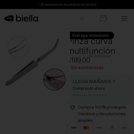
Ir
⚡ ¡Preparamos tu pedido en el día!
al
🔒 Compra segura
contenido
🇺🇾 Envíos a todo el país
Entrega inmediata
Pinza curva
📍 Pick up en Aguada, Montevideo
multifunción
🎁 Obtené 10% OFF en tu primera compra
☆☆☆☆☆
Sin opiniones
$
199,00
Sin existencias
LLEGA MAÑANA ⚡
Comprando ahora
Envíos en Montevideo
Compra 100% protegida.
Cambios y devoluciones
simples