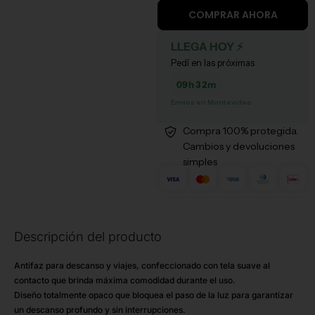
COMPRAR AHORA
negro
cantidad
LLEGA HOY ⚡
Pedí en las próximas
09h 32m
Envíos en Montevideo
Compra 100% protegida.
Cambios y devoluciones
simples
Descripción del producto
B
Antifaz para descanso y viajes, confeccionado con tela suave al
c
contacto que brinda máxima comodidad durante el uso.
Diseño totalmente opaco que bloquea el paso de la luz para garantizar
un descanso profundo y sin interrupciones.