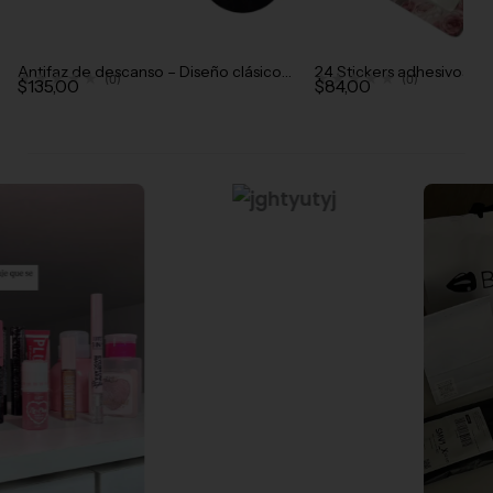
Antifaz de descanso – Diseño clásico
24 Stickers adhesivos 
★★★★★
★★★★★
(0)
(0)
$
135,00
$
84,00
negro
uñas y tips