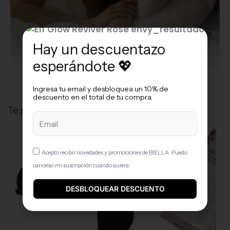
Hay un descuentazo
VER GALERÍA
esperándote 💖
Ingresa tu email y desbloquea un 10% de
descuento en el total de tu compra​.
Te podría interesar
Acepto recibir novedades y promociones de BIELLA. Puedo
cancelar mi suscripción cuando quiera.
DESBLOQUEAR DESCUENTO