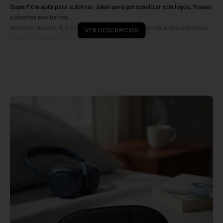
Superficie apta para sublimar, ideal para personalizar con logos, frases
o diseños exclusivos.
Medidas ideales: 8,5 cm de alto por 19 cm de largo para una cobertura
VER DESCRIPCIÓN
óptima de la zona ocular.