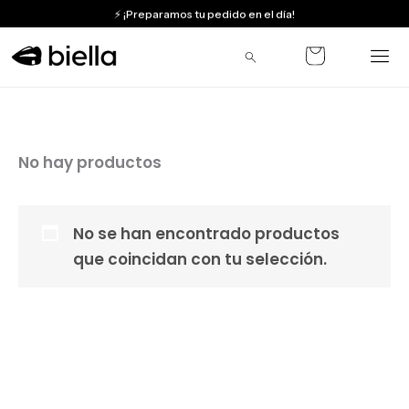
Ir
⚡ ¡Preparamos tu pedido en el día!
al
🔒 Compra segura
contenido
🇺🇾 Envíos a todo el país
📍 Pick up en Aguada, Montevideo
No hay productos
🎁 Obtené 10% OFF en tu primera compra
No se han encontrado productos
que coincidan con tu selección.