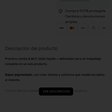
Envíos en Montevideo
Compra 100% protegida.
Cambios y devoluciones
simples
Descripción del producto
N
Práctico combo
2 en 1
: labial líquido + delineador para un maquillaje
d
completo en un solo producto.
A
Súper pigmentado
, con color intenso y uniforme que resalta los labios
al instante.
S
e
Fórmula
ligera y cómoda
, no se siente pesada ni pegajosa.
VER DESCRIPCIÓN