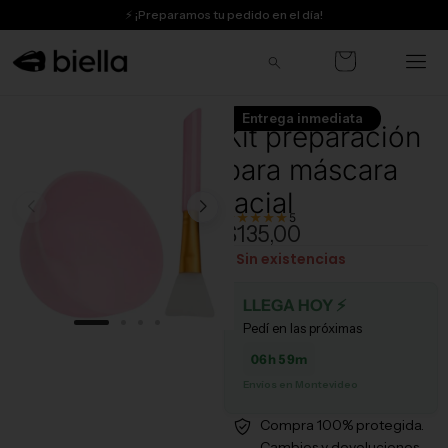
Ir
⚡ ¡Preparamos tu pedido en el día!
al
🔒 Compra segura
contenido
🇺🇾 Envíos a todo el país
Entrega inmediata
Kit preparación
📍 Pick up en Aguada, Montevideo
para máscara
🎁 Obtené 10% OFF en tu primera compra
facial
★★★★★
5
$
135,00
Sin existencias
LLEGA HOY ⚡
Pedí en las próximas
06h 59m
Envíos en Montevideo
Compra 100% protegida.
Cambios y devoluciones