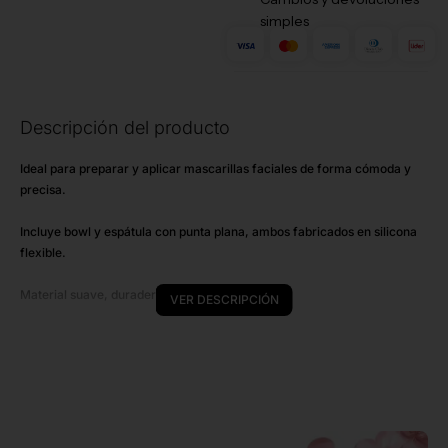
simples
Descripción del producto
P
Ideal para preparar y aplicar mascarillas faciales de forma cómoda y
precisa.
T
Incluye bowl y espátula con punta plana, ambos fabricados en silicona
E
flexible.
Material suave, duradero y fácil de limpiar.
VER DESCRIPCIÓN