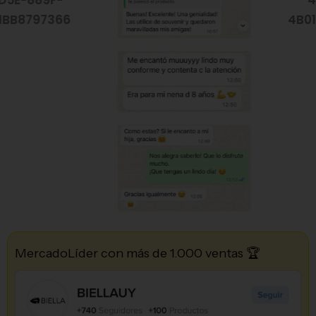
MercadoLíder con más de 1.000 ventas 🏆