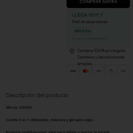
COMPRAR AHORA
LLEGA HOY ⚡
Pedí en las próximas
04h 51m
Envíos en Montevideo
Compra 100% protegida.
Cambios y devoluciones
simples
Descripción del producto
W
Marca: USHAS.
L
Combo 3 en 1: delineador, máscara y gel para cejas.
T
Producto multifuncional, ideal para definir y realzar la mirada.